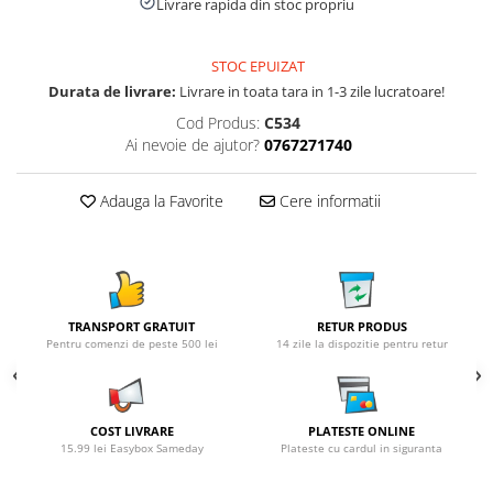
Livrare rapida din stoc propriu
STOC EPUIZAT
Durata de livrare:
Livrare in toata tara in 1-3 zile lucratoare!
Cod Produs:
C534
Ai nevoie de ajutor?
0767271740
Adauga la Favorite
Cere informatii
TRANSPORT GRATUIT
RETUR PRODUS
Pentru comenzi de peste 500 lei
14 zile la dispozitie pentru retur
COST LIVRARE
PLATESTE ONLINE
15.99 lei Easybox Sameday
Plateste cu cardul in siguranta