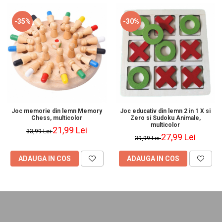
-35%
-30%
Joc memorie din lemn Memory
Joc educativ din lemn 2 in 1 X si
Chess, multicolor
Zero si Sudoku Animale,
multicolor
21,99 Lei
33,99 Lei
27,99 Lei
39,99 Lei
ADAUGA IN COS
ADAUGA IN COS