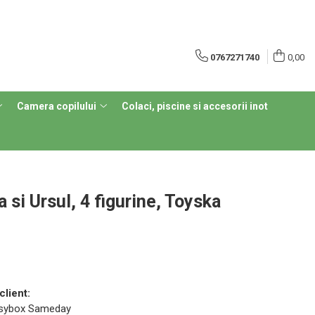
0767271740
0,00
Camera copilului
Colaci, piscine si accesorii inot
 si Ursul, 4 figurine, Toyska
client:
 Easybox Sameday