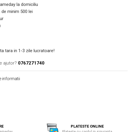
 Sameday la domiciliu
de minim 500 lei
ur
u
ta tara in 1-3 zile lucratoare!
e ajutor?
0767271740
 informatii
RE
PLATESTE ONLINE
 Sameday
Plateste cu cardul in siguranta