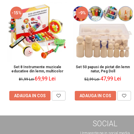
-15%
-9%
Set 8 Instrumente muzicale
Set 50 papusi de pictat din lemn
educative din lemn, multicolor
natur, Peg Doll
69,99 Lei
47,99 Lei
81,99 Lei
52,99 Lei
ADAUGA IN COS
ADAUGA IN COS
SOCIAL
Urmareste-ne in social media