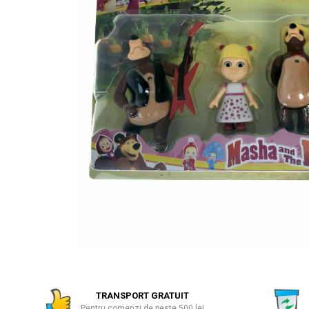
Numaratori si alfabetare
Tablite educative
TRANSPORT GRATUIT
Pentru comenzi de peste 500 lei