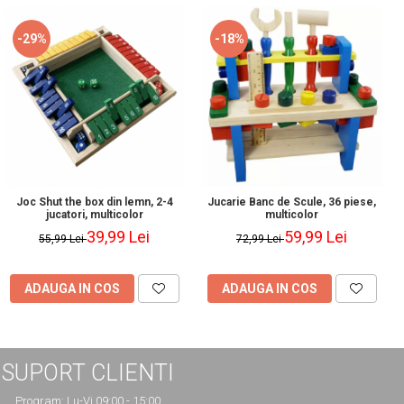
-29%
-18%
Joc Shut the box din lemn, 2-4
Jucarie Banc de Scule, 36 piese,
jucatori, multicolor
multicolor
39,99 Lei
59,99 Lei
55,99 Lei
72,99 Lei
ADAUGA IN COS
ADAUGA IN COS
SUPORT CLIENTI
Program: Lu-Vi 09:00 - 15:00