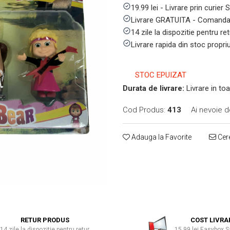
19.99 lei - Livrare prin curier
Livrare GRATUITA - Comanda 
14 zile la dispozitie pentru ret
Livrare rapida din stoc propri
STOC EPUIZAT
Durata de livrare:
Livrare in toa
Cod Produs:
413
Ai nevoie d
Adauga la Favorite
Cere
RETUR PRODUS
COST LIVRA
14 zile la dispozitie pentru retur
15.99 lei Easybox