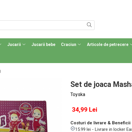
Jucarii
Jucarii bebe
Craciun
Articole de petrecere
a
Set de joaca Masha
Toyska
34,99 Lei
Costuri de livrare & Beneficii 
15.99 lei - Livrare in locker