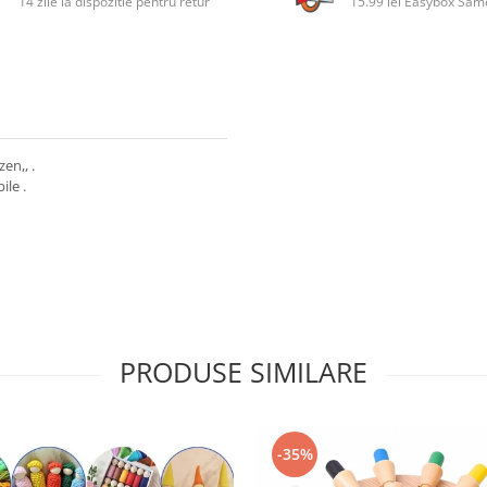
14 zile la dispozitie pentru retur
15.99 lei Easybox Sa
en,, .
ile .
PRODUSE SIMILARE
-35%