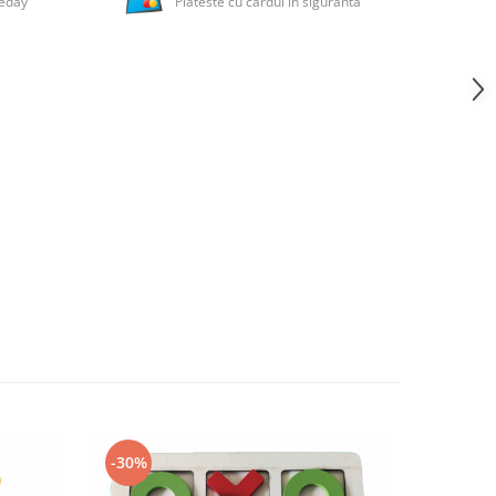
meday
Plateste cu cardul in siguranta
-30%