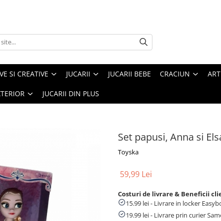
VE SI CREATIVE
JUCARII
JUCARII BEBE
CRACIUN
ART
XTERIOR
JUCARII DIN PLUS
Set papusi, Anna si Els
Toyska
59,99 Lei
Costuri de livrare & Beneficii cli
15.99 lei - Livrare in locker Eas
19.99 lei - Livrare prin curier Sa