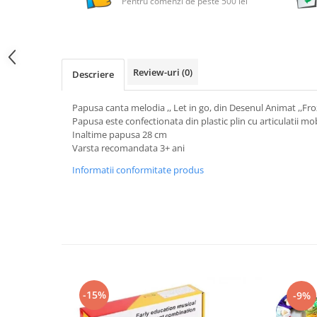
Pentru comenzi de peste 500 lei
Review-uri
(0)
Descriere
Papusa canta melodia ,, Let in go, din Desenul Animat ,,Froz
Papusa este confectionata din plastic plin cu articulatii mob
Inaltime papusa 28 cm
Varsta recomandata 3+ ani
Informatii conformitate produs
-15%
-9%