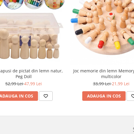
papusi de pictat din lemn natur,
Joc memorie din lemn Memory
Peg Doll
multicolor
52,99 Lei
47,99 Lei
33,99 Lei
21,99 Lei
ADAUGA IN COS
ADAUGA IN COS