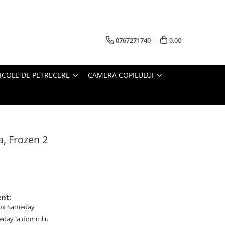
0767271740
0,00
ICOLE DE PETRECERE
CAMERA COPILULUI
a, Frozen 2
ent:
ybox Sameday
meday la domiciliu