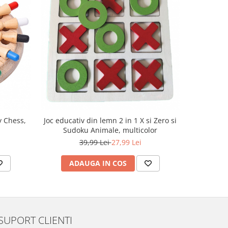
-29%
 Chess,
Joc educativ din lemn 2 in 1 X si Zero si
Joc Shut t
Sudoku Animale, multicolor
39,99 Lei
27,99 Lei
ADAUGA IN COS
AD
SUPORT CLIENTI