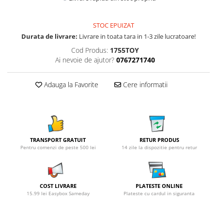
STOC EPUIZAT
Durata de livrare:
Livrare in toata tara in 1-3 zile lucratoare!
Cod Produs:
1755TOY
Ai nevoie de ajutor?
0767271740
Adauga la Favorite
Cere informatii
TRANSPORT GRATUIT
RETUR PRODUS
Pentru comenzi de peste 500 lei
14 zile la dispozitie pentru retur
COST LIVRARE
PLATESTE ONLINE
15.99 lei Easybox Sameday
Plateste cu cardul in siguranta