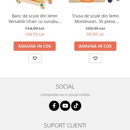
Banc de scule din lemn
Trusa de scule din lemn
Versatile Chair cu suruburi
Montessori, 35 piese,
de asamblat, 58 piese,
multicolor
114,99 Lei
109,99 Lei
multicolor
104,99 Lei
99,99 Lei
ADAUGA IN COS
ADAUGA IN COS
SOCIAL
Urmareste-ne in social media
SUPORT CLIENTI