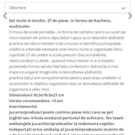
Descriere
Set Scule si Unelte, 27 de piese, in forma de Racheta ,
multicolor
O trusa de scule portabila , in forma de racheta care ii va cuceri pe
micii mesteri din prima clipa.Setul ii ajuta sa isi dezvolte abilitatile
practice de viitori mesteri si de a invata si identifica principalele
unelte si ustensile necesare unei munci nune si organizate.Setul
cuprinde 27 de unelte si scule precum chei,surubelnite,
clesti,suruburi si altele , ajutand micul mester in a-si ineplini
proiectele.Forma setului Racheta conferind o distractie si mai
mare incurajand imaginatia si dezvoltarea abilitatilor
practice.Setul are compartimente pentru pastrarea uneltelor si
accesoriilor in deplina organizare ceea ce stimuleaza abilitatile de
organizare a celor mici.
Dimensiuni:10.5x19.5x21 cm
Varsta recomandata: +3 ani
Avertismente!
Jucaria/produsul poate contine piese mici care se pot
inghiti sau inhala existand pericolul de sufocare. Nu lasati
ambalajele jucariilor/produselor la indemana copiilor.
Indepartati orice ambalaj al jucariei/produsului inainte de