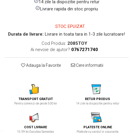
14 zile la dispozitie pentru retur
Livrare rapida din stoc propriu
STOC EPUIZAT
Durata de livrare:
Livrare in toata tara in 1-3 zile lucratoare!
Cod Produs:
2085TOY
Ai nevoie de ajutor?
0767271740
Adauga la Favorite
Cere informatii
TRANSPORT GRATUIT
RETUR PRODUS
Pentru comenzi de peste 500 lei
14 zile la dispozitie pentru retur
COST LIVRARE
PLATESTE ONLINE
15.99 lei Easybox Sameday
Plateste cu cardul in siguranta