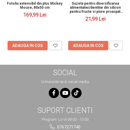
Fotoliu extensibil din plus Mickey
Suzeta pentru diversificarea
Mouse, 80x50 cm
alimentatiei/dentitie din silicon
pentru fructe si piure proaspat,
169,99 Lei
Verde/Fucsia
21,99 Lei
ADAUGA IN COS
ADAUGA IN COS
SOCIAL
Urmareste-ne in social media
SUPORT CLIENTI
Program: Lu-Vi 09:00 - 15:00
0767271740