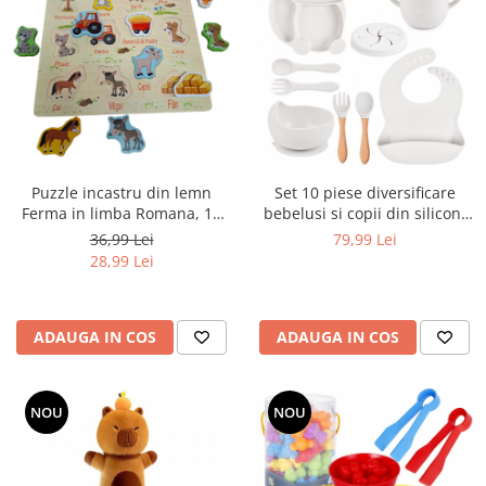
Puzzle incastru din lemn
Set 10 piese diversificare
Ferma in limba Romana, 12
bebelusi si copii din silicon,
piese, multicolor
baveta, farfurie
36,99 Lei
79,99 Lei
compartimentata, bol,
28,99 Lei
tacamuri, cana, fara alergeni,
alb
ADAUGA IN COS
ADAUGA IN COS
NOU
NOU