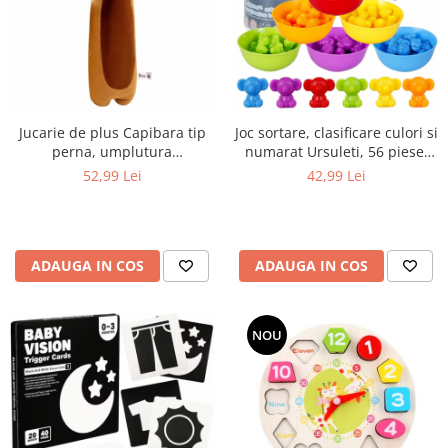
Jucarie de plus Capibara tip
Joc sortare, clasificare culori si
perna, umplutura
numarat Ursuleti, 56 piese,
hipoalergenica, pentru copii
multicolor
52,99 Lei
42,99 Lei
si adulti, 70 cm, maro
ADAUGA IN COS
ADAUGA IN COS
NOU