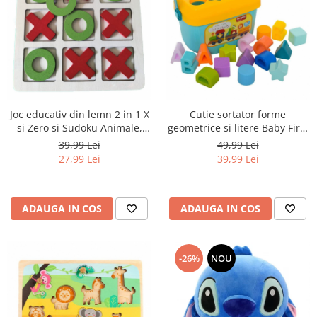
Joc educativ din lemn 2 in 1 X
Cutie sortator forme
si Zero si Sudoku Animale,
geometrice si litere Baby First
multicolor
Blocks, 16 piese, multicolor
39,99 Lei
49,99 Lei
27,99 Lei
39,99 Lei
ADAUGA IN COS
ADAUGA IN COS
-26%
NOU