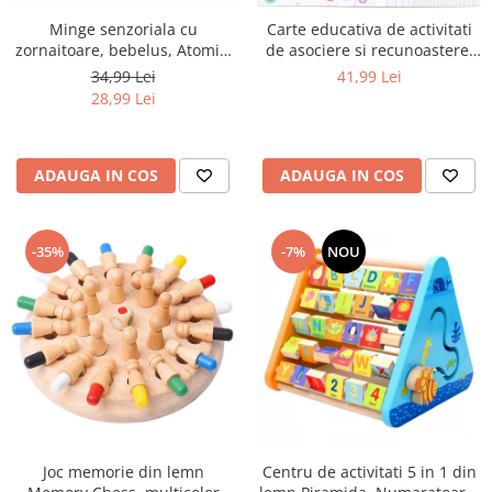
Minge senzoriala cu
Carte educativa de activitati
zornaitoare, bebelus, Atomic,
de asociere si recunoastere,
multicolor
reutilizabila, Pinguin, 64
34,99 Lei
41,99 Lei
pagini
28,99 Lei
ADAUGA IN COS
ADAUGA IN COS
-35%
-7%
NOU
Joc memorie din lemn
Centru de activitati 5 in 1 din