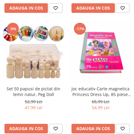
ADAUGA IN COS
ADAUGA IN COS
-9%
-17%
Set 50 papusi de pictat din
Joc educativ Carte magnetica
lemn natur, Peg Doll
Princess Dress Up, 85 piese,
roz
52,99 Lei
65,99 Lei
47,99 Lei
54,99 Lei
ADAUGA IN COS
ADAUGA IN COS