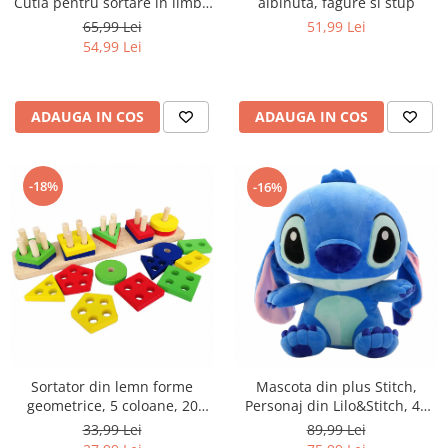
Cutia pentru sortare in limba
albinuta, fagure si stup
Romana si Engleza, 90 de
65,99 Lei
51,99 Lei
piese
54,99 Lei
ADAUGA IN COS
ADAUGA IN COS
-18%
-16%
Sortator din lemn forme
Mascota din plus Stitch,
geometrice, 5 coloane, 20
Personaj din Lilo&Stitch, 40
piese, 29 cm, multicolor
cm
33,99 Lei
89,99 Lei