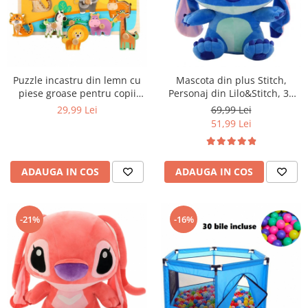
Puzzle incastru din lemn cu
Mascota din plus Stitch,
piese groase pentru copii
Personaj din Lilo&Stitch, 30
Animale din Savana, 9 piese,
cm
29,99 Lei
69,99 Lei
multicolor
51,99 Lei
ADAUGA IN COS
ADAUGA IN COS
-21%
-16%