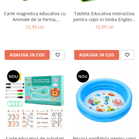
Carte magnetica educativa cu
Tableta Educativa Interactiva
Animale de la Ferma,
pentru copii in limba Engleza,
multicolor
Franceza si Spaniola, verde
52,99 Lei
72,99 Lei
ADAUGA IN COS
ADAUGA IN COS
NOU
NOU
Carte educativa de activitati
Piscina gonflabila pentru copii