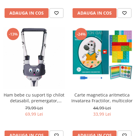
ADAUGA IN COS
ADAUGA IN COS
-13%
-24%
Ham bebe cu suport tip chilot
Carte magnetica aritmetica
detasabil, premergator,
Invatarea Fractiilor, multicolor
asistare mers, bumbac, gri
79,99 Lei
44,99 Lei
69,99 Lei
33,99 Lei
ADAUGA IN COS
ADAUGA IN COS