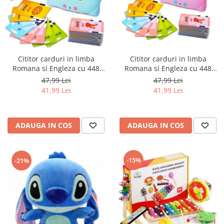
Numaratori si alfabetare
Tablite educative
Cititor carduri in limba
Cititor carduri in limba
Romana si Engleza cu 448
Romana si Engleza cu 448
cuvinte, 224 imagini,
cuvinte, 224 imagini,
47,99 Lei
47,99 Lei
dezvoltare vocabular, roz
dezvoltare vocabular, albastru
41,99 Lei
41,99 Lei
ADAUGA IN COS
ADAUGA IN COS
-15%
-21%