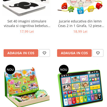
Set 40 imagini stimulare
Jucarie educativa din lemn
vizuala si cognitiva bebelusi,
Ceas 2 in 1 Girafa, 12 piese,
carduri alb-negru, 0-3 luni
multicolor
17,99 Lei
18,99 Lei
ADAUGA IN COS
ADAUGA IN COS
NOU
NOU