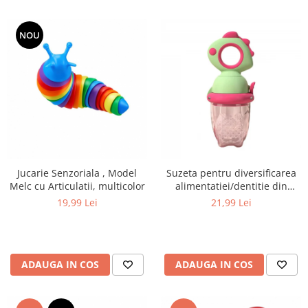
NOU
Jucarie Senzoriala , Model
Suzeta pentru diversificarea
Melc cu Articulatii, multicolor
alimentatiei/dentitie din
silicon pentru fructe si piure
19,99 Lei
21,99 Lei
proaspat, Verde/Fucsia
ADAUGA IN COS
ADAUGA IN COS