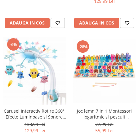
129,99 Lei
ADAUGA IN COS
ADAUGA IN COS
-6%
-28%
Carusel Interactiv Rotire 360°,
Joc lemn 7 in 1 Montessori
Efecte Luminoase si Sonore,
logaritmic si pescuit
500 Melodii, Albastru
magnetic, multicolor
138,99 Lei
77,99 Lei
129,99 Lei
55,99 Lei