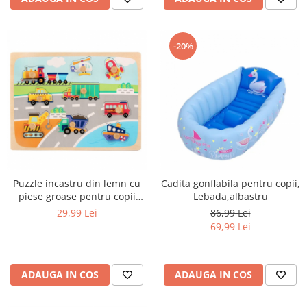
-20%
Puzzle incastru din lemn cu
Cadita gonflabila pentru copii,
piese groase pentru copii
Lebada,albastru
Vehicule, 9 piese, multicolor
29,99 Lei
86,99 Lei
69,99 Lei
ADAUGA IN COS
ADAUGA IN COS