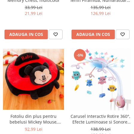
Memory Chess, multicolor
lemn Piramida, Numaratoare,
multicolor
33,99 Lei
135,99 Lei
21,99 Lei
126,99 Lei
ADAUGA IN COS
ADAUGA IN COS
-6%
Fotoliu din plus pentru
Carusel Interactiv Rotire 360°,
bebelusi Mickey Mouse,
Efecte Luminoase si Sonore,
negru/rosu
500 Melodii, Roz
92,99 Lei
138,99 Lei