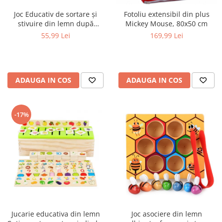
Joc Educativ de sortare și
Fotoliu extensibil din plus
stivuire din lemn după
Mickey Mouse, 80x50 cm
culoare, multicolor
55,99 Lei
169,99 Lei
ADAUGA IN COS
ADAUGA IN COS
-17%
Jucarie educativa din lemn
Joc asociere din lemn