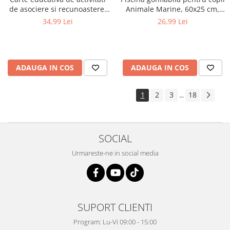
de asociere si recunoastere,
Animale Marine, 60x25 cm,
reutilizabila, Leu, 64 pagini
albastru
34,99 Lei
26,99 Lei
ADAUGA IN COS
ADAUGA IN COS
1
2
3
18
...
SOCIAL
Urmareste-ne in social media
SUPORT CLIENTI
Program: Lu-Vi 09:00 - 15:00