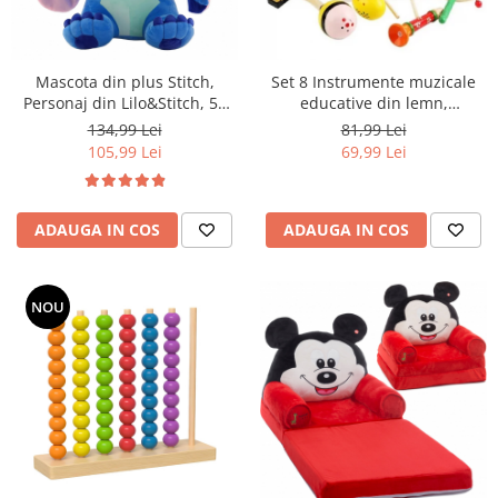
Mascota din plus Stitch,
Set 8 Instrumente muzicale
Personaj din Lilo&Stitch, 50
educative din lemn,
cm
multicolor
134,99 Lei
81,99 Lei
105,99 Lei
69,99 Lei
ADAUGA IN COS
ADAUGA IN COS
NOU