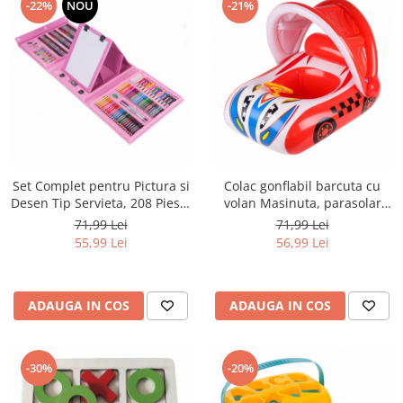
-22%
NOU
-21%
Set Complet pentru Pictura si
Colac gonflabil barcuta cu
Desen Tip Servieta, 208 Piese,
volan Masinuta, parasolar
3-12 Ani, Roz
detasabil si suport pentru
71,99 Lei
71,99 Lei
copii, rosu
55,99 Lei
56,99 Lei
ADAUGA IN COS
ADAUGA IN COS
-30%
-20%