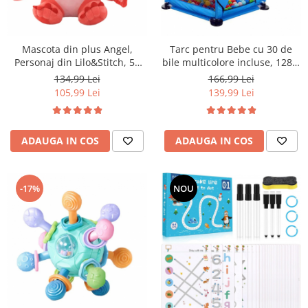
Mascota din plus Angel,
Tarc pentru Bebe cu 30 de
Personaj din Lilo&Stitch, 50
bile multicolore incluse, 128 x
cm
113 x 65 cm, albastru
134,99 Lei
166,99 Lei
105,99 Lei
139,99 Lei
ADAUGA IN COS
ADAUGA IN COS
-17%
NOU