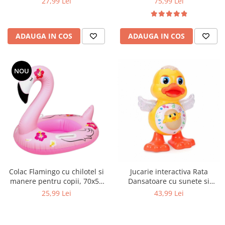
27,99 Lei
75,99 Lei
ADAUGA IN COS
ADAUGA IN COS
NOU
Colac Flamingo cu chilotel si
Jucarie interactiva Rata
manere pentru copii, 70x55
Dansatoare cu sunete si
cm, roz
lumini, 19 cm, multicolor
25,99 Lei
43,99 Lei