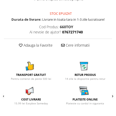
STOC EPUIZAT
Durata de livrare:
Livrare in toata tara in 1-3 zile lucratoare!
Cod Produs:
660TOY
Ai nevoie de ajutor?
0767271740
Adauga la Favorite
Cere informatii
TRANSPORT GRATUIT
RETUR PRODUS
Pentru comenzi de peste 500 lei
14 zile la dispozitie pentru retur
COST LIVRARE
PLATESTE ONLINE
15.99 lei Easybox Sameday
Plateste cu cardul in siguranta