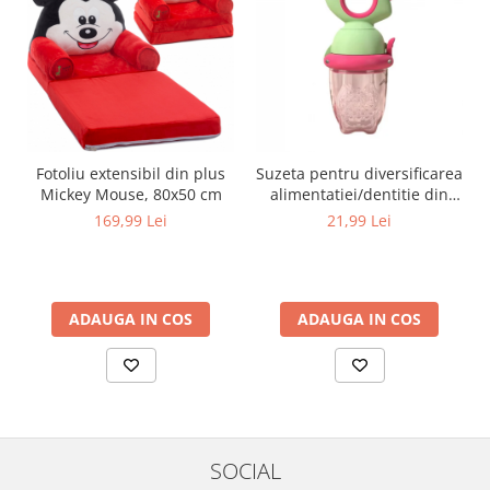
Fotoliu extensibil din plus
Suzeta pentru diversificarea
Mickey Mouse, 80x50 cm
alimentatiei/dentitie din
silicon pentru fructe si
169,99 Lei
21,99 Lei
piure proaspat,
Verde/Fucsia
ADAUGA IN COS
ADAUGA IN COS
SOCIAL