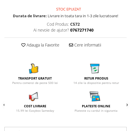
STOC EPUIZAT
Durata de livrare:
Livrare in toata tara in 1-3 zile lucratoare!
Cod Produs:
C572
Ai nevoie de ajutor?
0767271740
Adauga la Favorite
Cere informatii
TRANSPORT GRATUIT
RETUR PRODUS
Pentru comenzi de peste 500 lei
14 zile la dispozitie pentru retur
COST LIVRARE
PLATESTE ONLINE
15.99 lei Easybox Sameday
Plateste cu cardul in siguranta