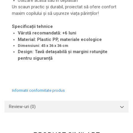
Utilizare acasă sau în deplasări
Un scaun practic și durabil, proiectat să ofere confort
maxim copilului și să ușureze viața părinților!
Specificații tehnice
Vârstă recomandată: +6 luni
Material: Plastic PP, materiale ecologice
Dimensiuni: 45 x 36 x 36 cm
Design: Tavă detașabilă și margini rotunjite
pentru siguranță
Informatii conformitate produs
Review-uri
(0)