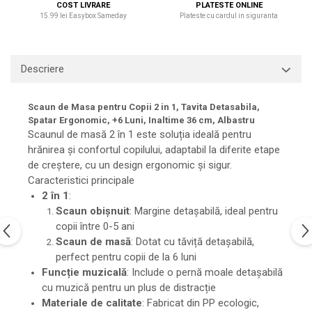
COST LIVRARE
PLATESTE ONLINE
15.99 lei Easybox Sameday
Plateste cu cardul in siguranta
Descriere
Scaun de Masa pentru Copii 2 in 1, Tavita Detasabila,
Spatar Ergonomic, +6 Luni, Inaltime 36 cm, Albastru
Scaunul de masă 2 în 1 este soluția ideală pentru
hrănirea și confortul copilului, adaptabil la diferite etape
de creștere, cu un design ergonomic și sigur.
Caracteristici principale
2 în 1
:
Scaun obișnuit
: Margine detașabilă, ideal pentru
copii între 0-5 ani
Scaun de masă
: Dotat cu tăviță detașabilă,
perfect pentru copii de la 6 luni
Funcție muzicală
: Include o pernă moale detașabilă
cu muzică pentru un plus de distracție
Materiale de calitate
: Fabricat din PP ecologic,