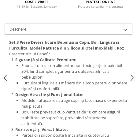
COST LIVRARE
PLATESTE ONLINE
15.99 lei Easybox Sameday
Plateste cu cardul in siguranta
Descriere
Set 3 Piese Diversificare Bebelusi si Copii, Bol, Lingura si
Furculita, Model Ratusca din Silicon si Otel Inoxidabil, Roz
Caracteristici și Beneficii
Siguranță și Calitate Premium:
Fabricat din silicon alimentar non-toxic și oțel inoxidabil
304, fiind complet sigur pentru utilizarea zilnică a
bebelușilor.
Furculița și lingura au mânere din silicon pentru o prindere
sigură și confortabilă.
Design Atractiv și Funcționalitate:
Modelul rațușcă roz atrage copiii și face masa o experiență
mai plăcută.
Bolul este prevăzut cu o ventuză de 10 cm care asigură
stabilitate pe suprafețe, prevenind răsturnarea
accidentală.
Rezistență și Versatilitate:
Partea din silicon poate fi încălzită în cuptorul cu