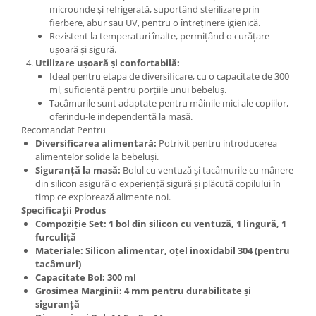
microunde și refrigerată, suportând sterilizare prin
fierbere, abur sau UV, pentru o întreținere igienică.
Rezistent la temperaturi înalte, permițând o curățare
ușoară și sigură.
Utilizare ușoară și confortabilă:
Ideal pentru etapa de diversificare, cu o capacitate de 300
ml, suficientă pentru porțiile unui bebeluș.
Tacâmurile sunt adaptate pentru mâinile mici ale copiilor,
oferindu-le independență la masă.
Recomandat Pentru
Diversificarea alimentară:
Potrivit pentru introducerea
alimentelor solide la bebeluși.
Siguranță la masă:
Bolul cu ventuză și tacâmurile cu mânere
din silicon asigură o experiență sigură și plăcută copilului în
timp ce explorează alimente noi.
Specificații Produs
Compoziție Set: 1 bol din silicon cu ventuză, 1 lingură, 1
furculiță
Materiale: Silicon alimentar, oțel inoxidabil 304 (pentru
tacâmuri)
Capacitate Bol: 300 ml
Grosimea Marginii: 4 mm pentru durabilitate și
siguranță