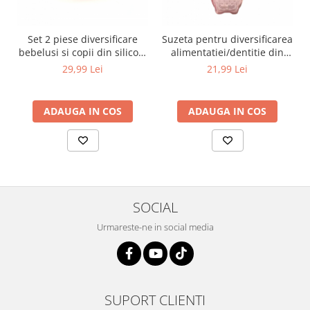
Set 2 piese diversificare
Suzeta pentru diversificarea
bebelusi si copii din silicon,
alimentatiei/dentitie din
bol cu ventuza, lingurita din
silicon pentru fructe si
29,99 Lei
21,99 Lei
lemn si silicon, fara
piure proaspat,
alergeni, galben
Verde/Fucsia
ADAUGA IN COS
ADAUGA IN COS
SOCIAL
Urmareste-ne in social media
SUPORT CLIENTI