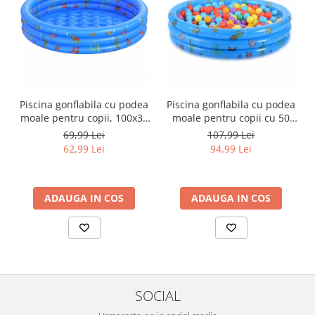
Piscina gonflabila cu podea
Piscina gonflabila cu podea
moale pentru copii, 100x35
moale pentru copii cu 50
cm, albastru
bile colorate incluse,
69,99 Lei
107,99 Lei
100x35 cm, albastru
62,99 Lei
94,99 Lei
ADAUGA IN COS
ADAUGA IN COS
SOCIAL