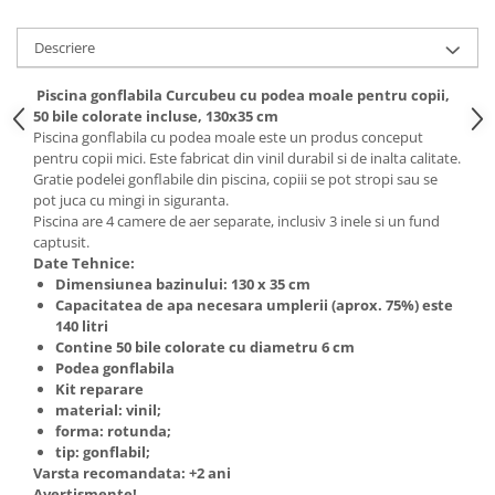
Descriere
Piscina gonflabila Curcubeu cu podea moale pentru copii,
50 bile colorate incluse, 130x35 cm
Piscina gonflabila cu podea moale este un produs conceput
pentru copii mici. Este fabricat din vinil durabil si de inalta calitate.
Gratie podelei gonflabile din piscina, copiii se pot stropi sau se
pot juca cu mingi in siguranta.
Piscina are 4 camere de aer separate, inclusiv 3 inele si un fund
captusit.
Date Tehnice:
Dimensiunea bazinului: 130 x 35 cm
Capacitatea de apa necesara umplerii (aprox. 75%) este
140 litri
Contine 50 bile colorate cu diametru 6 cm
Podea gonflabila
Kit reparare
material: vinil;
forma: rotunda;
tip: gonflabil;
Varsta recomandata: +2 ani
Avertismente!