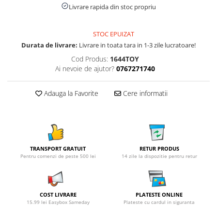
Livrare rapida din stoc propriu
STOC EPUIZAT
Durata de livrare:
Livrare in toata tara in 1-3 zile lucratoare!
Cod Produs:
1644TOY
Ai nevoie de ajutor?
0767271740
Adauga la Favorite
Cere informatii
TRANSPORT GRATUIT
RETUR PRODUS
Pentru comenzi de peste 500 lei
14 zile la dispozitie pentru retur
COST LIVRARE
PLATESTE ONLINE
15.99 lei Easybox Sameday
Plateste cu cardul in siguranta