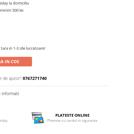
meday la domiciliu
minim 500 lei
tara in 1-3 zile lucratoare!
A IN COS
e de ajutor?
0767271740
informatii
PLATESTE ONLINE
meday
Plateste cu cardul in siguranta