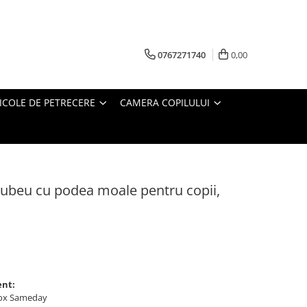
0767271740
0,00
ICOLE DE PETRECERE
CAMERA COPILULUI
cubeu cu podea moale pentru copii,
ent:
ybox Sameday