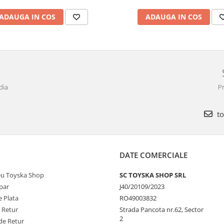
ADAUGA IN COS
ADAUGA IN COS
dia
Pr
to
DATE COMERCIALE
u Toyska Shop
SC TOYSKA SHOP SRL
par
J40/20109/2023
 Plata
RO49003832
e Retur
Strada Pancota nr.62, Sector
2
de Retur