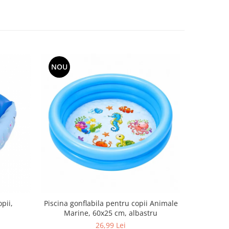
NOU
-12%
pii,
Piscina gonflabila pentru copii Animale
Piscina
Marine, 60x25 cm, albastru
pentru cop
26,99 Lei