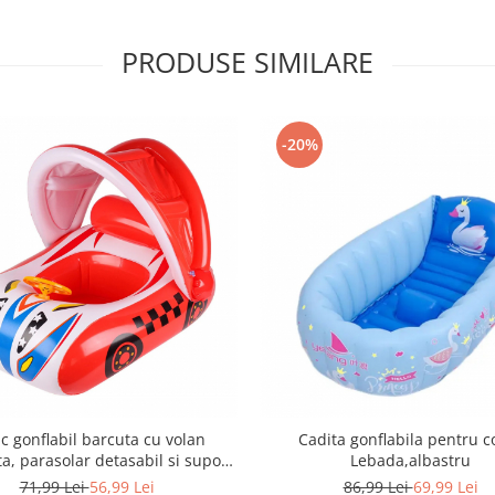
PRODUSE SIMILARE
-20%
c gonflabil barcuta cu volan
Cadita gonflabila pentru co
a, parasolar detasabil si suport
Lebada,albastru
pentru copii, rosu
71,99 Lei
56,99 Lei
86,99 Lei
69,99 Lei