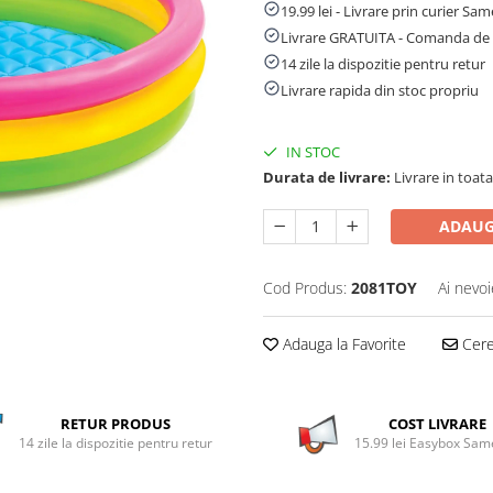
19.99 lei - Livrare prin curier Sa
Livrare GRATUITA - Comanda de 
14 zile la dispozitie pentru retur
Livrare rapida din stoc propriu
IN STOC
Durata de livrare:
Livrare in toata 
ADAUG
Cod Produs:
2081TOY
Ai nevoi
Adauga la Favorite
Cere 
RETUR PRODUS
COST LIVRARE
14 zile la dispozitie pentru retur
15.99 lei Easybox Sa