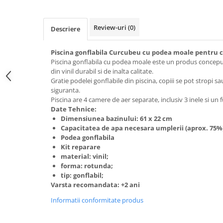
Review-uri
(0)
Descriere
Piscina gonflabila Curcubeu cu podea moale pentru co
Piscina gonflabila cu podea moale este un produs conceput 
din vinil durabil si de inalta calitate.
Gratie podelei gonflabile din piscina, copiii se pot stropi sa
siguranta.
Piscina are 4 camere de aer separate, inclusiv 3 inele si un 
Date Tehnice:
Dimensiunea bazinului: 61 x 22 cm
Capacitatea de apa necesara umplerii (aprox. 75%) 
Podea gonflabila
Kit reparare
material: vinil;
forma: rotunda;
tip: gonflabil;
Varsta recomandata: +2 ani
Informatii conformitate produs