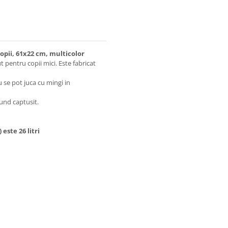
pii, 61x22 cm, multicolor
pentru copii mici. Este fabricat
u se pot juca cu mingi in
fund captusit.
este 26 litri