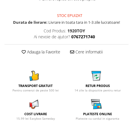
STOC EPUIZAT
Durata de livrare:
Livrare in toata tara in 1-3 zile lucratoare!
Cod Produs:
1920TOY
Ai nevoie de ajutor?
0767271740
Adauga la Favorite
Cere informatii
TRANSPORT GRATUIT
RETUR PRODUS
Pentru comenzi de peste 500 lei
14 zile la dispozitie pentru retur
COST LIVRARE
PLATESTE ONLINE
15.99 lei Easybox Sameday
Plateste cu cardul in siguranta