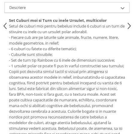
Descriere
Set Cuburi moi si Turn cu inele Ursulet, multicolor
Setul de cuburi moi pentru bebelusi include 6 cuburi si un turn de
stivuire cu inele cu un ursulet polar adorabil.
- Fiecare cub are pe laturile sale animale, fructe, numere, litere,
modele geometrice, in relief;
- 6 cuburi cu fatete cu diferite tematici;
- Cuburile sunt stivuibile;
- Set de turn tip Rainbow cu 6 inele de dimensiuni succesive;
- 1 ursulet polar ce poate fi pus in varful constructiei sau turnului;
Copiii pot dezvolta simtul tactil si vizual prin atingerea si
observarea acestor modele in relief, imbunatatindu-si capacitatea
cognitiva, fiind potrivit pentru bebelusii incepand cu varsta de 6
luni. Setul este fabricat din silicon alimentar sigur si non-toxic,
fara BPA, non-toxic si fara gust, cu o textura moale. Acest set
poate cultiva capacitatile de numarare, echilibru, coordonare
mana-ochi si abilitati cognitive ale bebelusului, promovand
dezvoltarea cerebrala a acestuia. Culorile bogate si in nuante
nordice pot promova recunoasterea de catre bebelus a
modelelor de culori, atrage atentia bebelusului, ajutand la
stimularea vederii acestuia. Bebelusul poate, de asemenea, sa isi