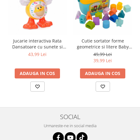
Jucarie interactiva Rata
Cutie sortator forme
Dansatoare cu sunete si
geometrice si litere Baby
lumini, 19 cm, multicolor
First Blocks, 16 piese,
43,99 Lei
49,99 Lei
multicolor
39,99 Lei
ADAUGA IN COS
ADAUGA IN COS
SOCIAL
Urmareste-ne in social media