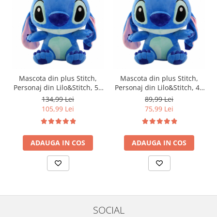
Mascota din plus Stitch,
Mascota din plus Stitch,
Personaj din Lilo&Stitch, 50
Personaj din Lilo&Stitch, 40
cm
cm
134,99 Lei
89,99 Lei
105,99 Lei
75,99 Lei
ADAUGA IN COS
ADAUGA IN COS
SOCIAL