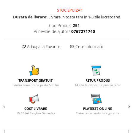
STOC EPUIZAT
Durata de livrare:
Livrare in toata tara in 1-3 zile lucratoare!
Cod Produs:
251
Ai nevoie de ajutor?
0767271740
Adauga la Favorite
Cere informatii
TRANSPORT GRATUIT
RETUR PRODUS
Pentru comenzi de peste 500 lei
14 zile la dispozitie pentru retur
COST LIVRARE
PLATESTE ONLINE
15.99 lei Easybox Sameday
Plateste cu cardul in siguranta