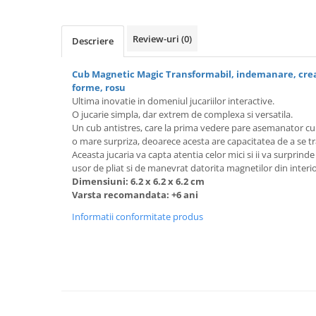
Review-uri
(0)
Descriere
Cub Magnetic Magic Transformabil, indemanare, creat
forme, rosu
Ultima inovatie in domeniul jucariilor interactive.
O jucarie simpla, dar extrem de complexa si versatila.
Un cub antistres, care la prima vedere pare asemanator cu 
o mare surpriza, deoarece acesta are capacitatea de a se tr
Aceasta jucaria va capta atentia celor mici si ii va surprinde
usor de pliat si de manevrat datorita magnetilor din interio
Dimensiuni: 6.2 x 6.2 x 6.2 cm
Varsta recomandata: +6 ani
Informatii conformitate produs