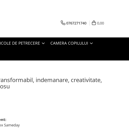
0767271740
0,00
ICOLE DE PETRECERE
CAMERA COPILULUI
ansformabil, indemanare, creativitate,
rosu
ent:
ybox Sameday