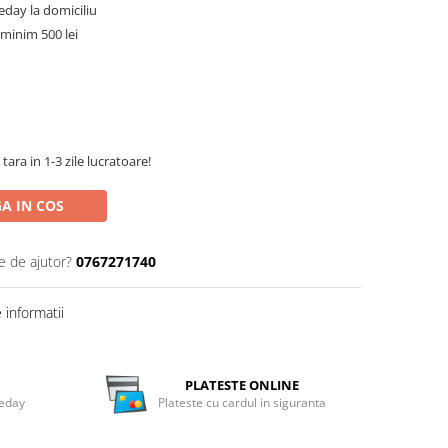
meday la domiciliu
minim 500 lei
tara in 1-3 zile lucratoare!
A IN COS
e de ajutor?
0767271740
informatii
PLATESTE ONLINE
meday
Plateste cu cardul in siguranta