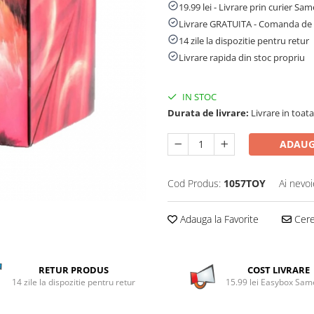
19.99 lei - Livrare prin curier Sa
Livrare GRATUITA - Comanda de 
14 zile la dispozitie pentru retur
Livrare rapida din stoc propriu
IN STOC
Durata de livrare:
Livrare in toata 
ADAUG
Cod Produs:
1057TOY
Ai nevoi
Adauga la Favorite
Cere 
RETUR PRODUS
COST LIVRARE
14 zile la dispozitie pentru retur
15.99 lei Easybox Sa