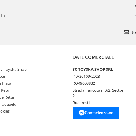
dia
Pr
to
DATE COMERCIALE
u Toyska Shop
SC TOYSKA SHOP SRL
par
J40/20109/2023
 Plata
RO49003832
e Retur
Strada Pancota nr.62, Sector
2
de Retur
Bucuresti
Produselor
ookies
Contacteaza-ne