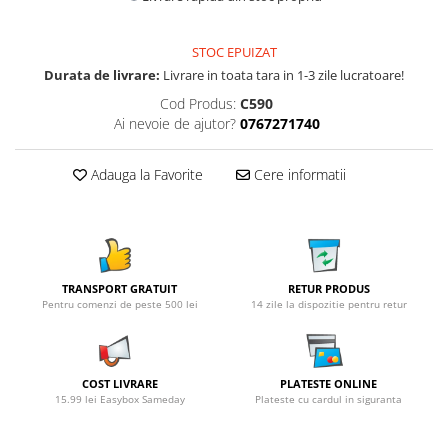
STOC EPUIZAT
Durata de livrare:
Livrare in toata tara in 1-3 zile lucratoare!
Cod Produs:
C590
Ai nevoie de ajutor?
0767271740
Adauga la Favorite
Cere informatii
TRANSPORT GRATUIT
RETUR PRODUS
Pentru comenzi de peste 500 lei
14 zile la dispozitie pentru retur
COST LIVRARE
PLATESTE ONLINE
15.99 lei Easybox Sameday
Plateste cu cardul in siguranta