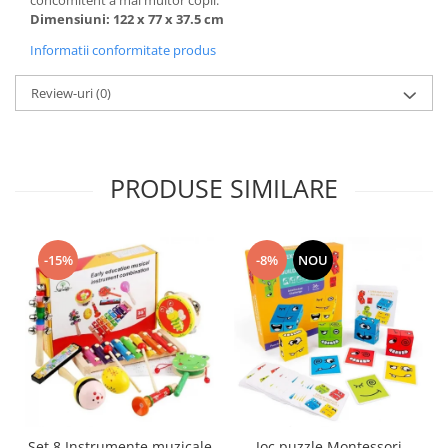
concomitent a mai multor copii.
Dimensiuni: 122 x 77 x 37.5 cm
Informatii conformitate produs
Review-uri
(0)
PRODUSE SIMILARE
-15%
-8%
NOU
Set 8 Instrumente muzicale
Joc puzzle Montessori