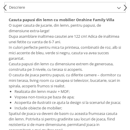
Descriere
Casuta papusi din lemn cu mobilier Onshine Family Villa
O super casuta de jucarie, din lemn, pentru papusi, de
dimensiune extra-large!
Dupa asamblare inaltimea casutei are 122 cm! Adica de inaltimea
unei fetite cu varsta de 6-7 ani.
In culori perfecte pentru mica ta printesa, combinatii de roz, alb si
mici accente de bleu, verde si negru, casuta va avea succes
garantat.
Casuta papusi din lemn cu dimensiune extrem de generoasa,
construita pe 3 nivele, cu terasa si acoperis.
O casuta de joaca pentru papusi, cu diferite camere – dormitor cu
mini terasa, living room cu canapea si televizor, bucatarie, scari in
spirala, acoperis frumos si realist.
Realizata din lemn masiv + MDF;
Vopsea non-toxica pe baza de apa;
Acoperita de ilustratii ce ajuta la design si la scenariul de joaca;
Include obiecte de mobilier;
Spatiul de joaca va deveni de basm cu aceasta frumoasa casuta
din lemn. Potrivita si pentru gradinite sau locuri de joaca, fiind
rezistenta si de mare dimensiune, permitand joaca in