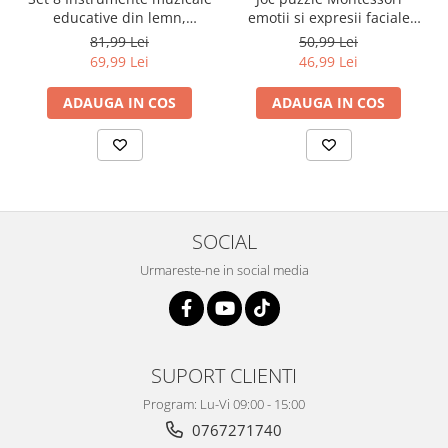
educative din lemn,
emotii si expresii faciale
multicolor
cuburi din lemn, multicolor
81,99 Lei
50,99 Lei
69,99 Lei
46,99 Lei
ADAUGA IN COS
ADAUGA IN COS
SOCIAL
Urmareste-ne in social media
SUPORT CLIENTI
Program: Lu-Vi 09:00 - 15:00
0767271740