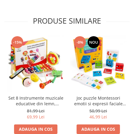
PRODUSE SIMILARE
-15%
-8%
NOU
Set 8 Instrumente muzicale
Joc puzzle Montessori
educative din lemn,
emotii si expresii faciale
multicolor
cuburi din lemn, multicolor
81,99 Lei
50,99 Lei
69,99 Lei
46,99 Lei
ADAUGA IN COS
ADAUGA IN COS