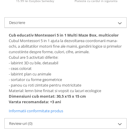
15.99 lei Easybox Sameday
Plateste cu cardul in siguranta
Descriere
Cub educativ Montessori 5 in 1 Multi Maze Box, multicolor
Cubul Montessori 5 in 1 ajuta la dezvoltarea coordonarii mana-
ochi, a abilitatilor motorii fine ale mainii, gandirii logice si primelor
cunostiinte despre forme, culori, cifre, animale.
Cubul are 5 activitati diferite:
- labirint 3D cu bile, detasabil
- ceas colorat
- labirint plan cu animale
- sortator cu forme geometrice
- panou cu roti zimtate pentru motricitate
Material: lemn bine finisat si vopsit cu lacuri ecologice
Dimensiuni cub montat: 30,5 x15 x 15 cm
Varsta recomandata: +3 ani
Informatii conformitate produs
Review-uri
(0)