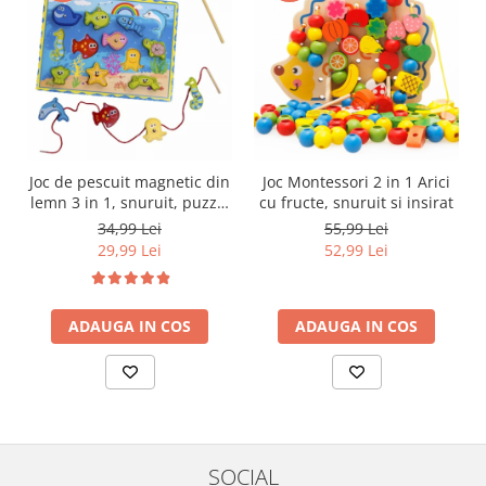
Joc de pescuit magnetic din
Joc Montessori 2 in 1 Arici
lemn 3 in 1, snuruit, puzzle
cu fructe, snuruit si insirat
incastru, multicolor
34,99 Lei
55,99 Lei
29,99 Lei
52,99 Lei
ADAUGA IN COS
ADAUGA IN COS
SOCIAL