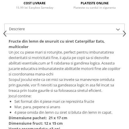
COST LIVRARE
PLATESTE ONLINE
15.99 lei Easybox Sameday
Plateste cu cardul in siguranta
Descriere
Fructe din lemn de snuruit cu siret Caterpillar Eats,
multicolor
Un joc cu piese mari si rotunjite, perfect pentru imbunatatirea
dexteritatii si motricitatii fine, ii ajuta pe copii sa-si dezvolte
abilitati esentiale,cum ar fi rabdarea si gandirea logica. Aceasta
jucarie educativa imbunatateste abilitatile motorii fine ale copiilor
si coordonarea mana-ochi
Scopul jocului este ca cei mici sa invete sa manevreze omiduta
prin gaurele, vor fi nevoiti sa gandeasca logic in asa fel incat sa
treaca prin toate gaurile si sa foloseasca siretul eficient.
Jocul contine:
Set format din 4 piese mari ce reprezinta fructe
Mar, para, pepene si anans
4 piese omida din lemn cu siret si biluta din lemn in capat.
Dimensiune pachet: 21 x 17 cm
Dimensiune fruct: 12 x 15 cm
Varsta recomandata: +3 ani