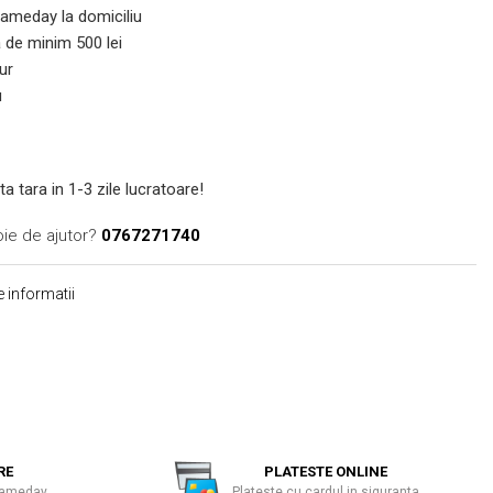
 Sameday la domiciliu
de minim 500 lei
ur
u
ta tara in 1-3 zile lucratoare!
oie de ajutor?
0767271740
 informatii
RE
PLATESTE ONLINE
 Sameday
Plateste cu cardul in siguranta