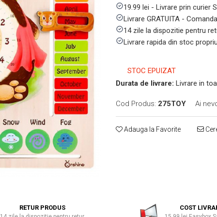
19.99 lei - Livrare prin curier
Livrare GRATUITA - Comanda 
14 zile la dispozitie pentru ret
Livrare rapida din stoc propri
STOC EPUIZAT
Durata de livrare:
Livrare in toa
Cod Produs:
275TOY
Ai nev
Adauga la Favorite
Cere
RETUR PRODUS
COST LIVRA
14 zile la dispozitie pentru retur
15.99 lei Easybox