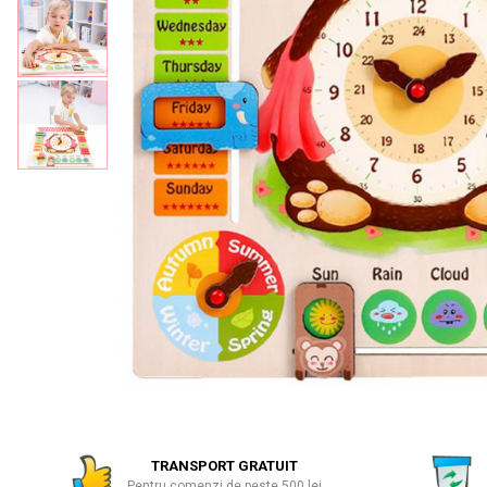
Numaratori si alfabetare
Tablite educative
TRANSPORT GRATUIT
Pentru comenzi de peste 500 lei