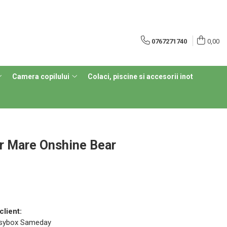
0767271740
0,00
Camera copilului
Colaci, piscine si accesorii inot
r Mare Onshine Bear
client:
 Easybox Sameday