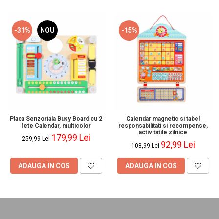
-31%
NOU
-15%
Placa Senzoriala Busy Board cu 2
Calendar magnetic si tabel
fete Calendar, multicolor
responsabilitati si recompense,
activitatile zilnice
179,99 Lei
259,99 Lei
92,99 Lei
108,99 Lei
ADAUGA IN COS
ADAUGA IN COS