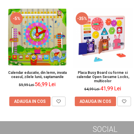
-5%
-35%
Calendar educativ, din lemn, invata
Placa Busy Board cu forme si
ceasul, zilele lunii, saptamanile
calendar Open Sesame Locks,
multicolor
56,99 Lei
59,99 Lei
41,99 Lei
64,99 Lei
ADAUGA IN COS
ADAUGA IN COS
SOCIAL