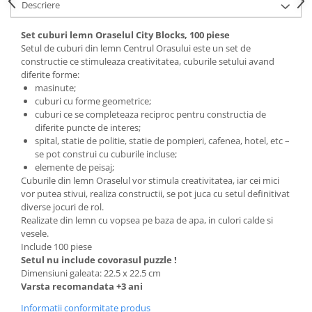
Descriere
Set cuburi lemn Oraselul City Blocks, 100 piese
Setul de cuburi din lemn Centrul Orasului este un set de
constructie ce stimuleaza creativitatea, cuburile setului avand
diferite forme:
masinute;
cuburi cu forme geometrice;
cuburi ce se completeaza reciproc pentru constructia de
diferite puncte de interes;
spital, statie de politie, statie de pompieri, cafenea, hotel, etc –
se pot construi cu cuburile incluse;
elemente de peisaj;
Cuburile din lemn Oraselul vor stimula creativitatea, iar cei mici
vor putea stivui, realiza constructii, se pot juca cu setul definitivat
diverse jocuri de rol.
Realizate din lemn cu vopsea pe baza de apa, in culori calde si
vesele.
Include 100 piese
Setul nu include covorasul puzzle !
Dimensiuni galeata: 22.5 x 22.5 cm
Varsta recomandata +3 ani
Informatii conformitate produs