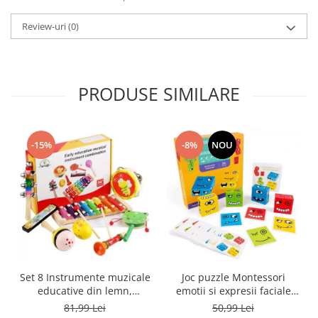
Review-uri
(0)
PRODUSE SIMILARE
-15%
-8%
NOU
Set 8 Instrumente muzicale
Joc puzzle Montessori
educative din lemn,
emotii si expresii faciale
multicolor
cuburi din lemn, multicolor
81,99 Lei
50,99 Lei