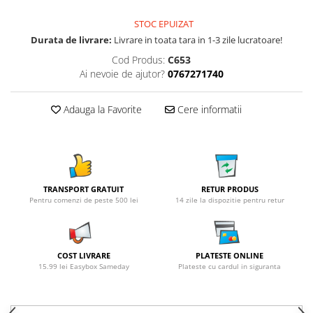
STOC EPUIZAT
Durata de livrare:
Livrare in toata tara in 1-3 zile lucratoare!
Cod Produs:
C653
Ai nevoie de ajutor?
0767271740
Adauga la Favorite
Cere informatii
TRANSPORT GRATUIT
RETUR PRODUS
Pentru comenzi de peste 500 lei
14 zile la dispozitie pentru retur
COST LIVRARE
PLATESTE ONLINE
15.99 lei Easybox Sameday
Plateste cu cardul in siguranta