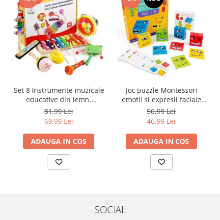
Set 8 Instrumente muzicale
Joc puzzle Montessori
educative din lemn,
emotii si expresii faciale
multicolor
cuburi din lemn, multicolor
81,99 Lei
50,99 Lei
69,99 Lei
46,99 Lei
ADAUGA IN COS
ADAUGA IN COS
SOCIAL