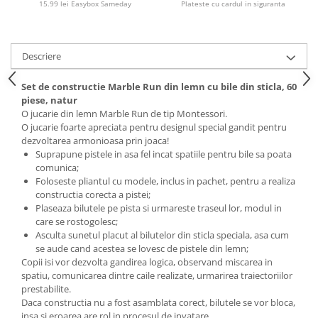
15.99 lei Easybox Sameday
Plateste cu cardul in siguranta
Descriere
Set de constructie Marble Run din lemn cu bile din sticla, 60
piese, natur
O jucarie din lemn Marble Run de tip Montessori.
O jucarie foarte apreciata pentru designul special gandit pentru
dezvoltarea armonioasa prin joaca!
Suprapune pistele in asa fel incat spatiile pentru bile sa poata
comunica;
Foloseste pliantul cu modele, inclus in pachet, pentru a realiza
constructia corecta a pistei;
Plaseaza bilutele pe pista si urmareste traseul lor, modul in
care se rostogolesc;
Asculta sunetul placut al bilutelor din sticla speciala, asa cum
se aude cand acestea se lovesc de pistele din lemn;
Copii isi vor dezvolta gandirea logica, observand miscarea in
spatiu, comunicarea dintre caile realizate, urmarirea traiectoriilor
prestabilite.
Daca constructia nu a fost asamblata corect, bilutele se vor bloca,
insa si eroarea are rol in procesul de invatare.