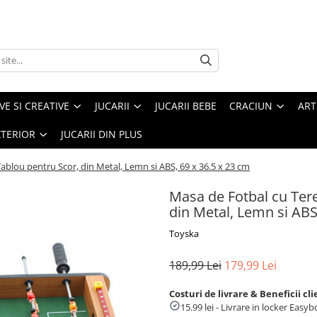
VE SI CREATIVE
JUCARII
JUCARII BEBE
CRACIUN
ART
XTERIOR
JUCARII DIN PLUS
Tablou pentru Scor, din Metal, Lemn si ABS, 69 x 36.5 x 23 cm
Masa de Fotbal cu Tere
din Metal, Lemn si ABS
Toyska
189,99 Lei
179,99 Lei
Costuri de livrare & Beneficii cli
15.99 lei - Livrare in locker Eas