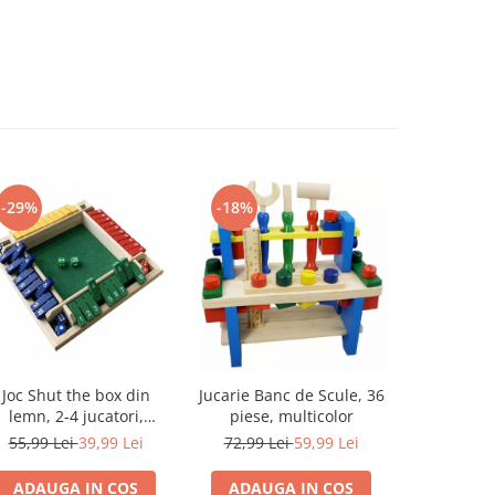
-29%
-18%
-10%
Joc Shut the box din
Jucarie Banc de Scule, 36
Joc societ
lemn, 2-4 jucatori,
piese, multicolor
Puck, 
multicolor
mul
55,99 Lei
39,99 Lei
72,99 Lei
59,99 Lei
39,99 L
ADAUGA IN COS
ADAUGA IN COS
ADAUG