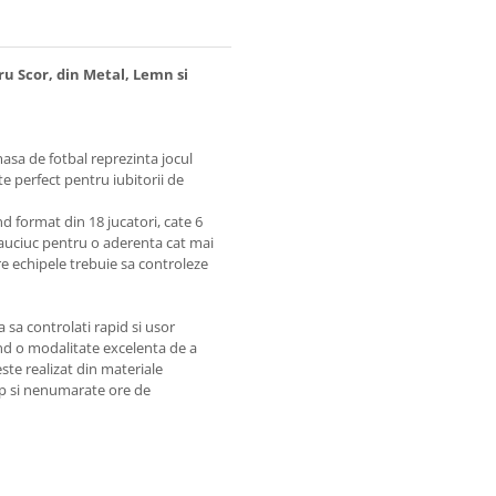
ru Scor, din Metal, Lemn si
masa de fotbal reprezinta jocul
ste perfect pentru iubitorii de
nd format din 18 jucatori, cate 6
 cauciuc pentru o aderenta cat mai
are echipele trebuie sa controleze
sa controlati rapid si usor
iind o modalitate excelenta de a
este realizat din materiale
mp si nenumarate ore de