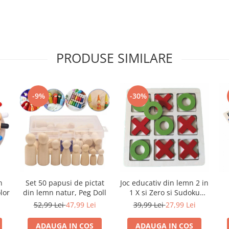
PRODUSE SIMILARE
-9%
-30%
n
Set 50 papusi de pictat
Joc educativ din lemn 2 in
lor
din lemn natur, Peg Doll
1 X si Zero si Sudoku
Animale, multicolor
52,99 Lei
47,99 Lei
39,99 Lei
27,99 Lei
ADAUGA IN COS
ADAUGA IN COS