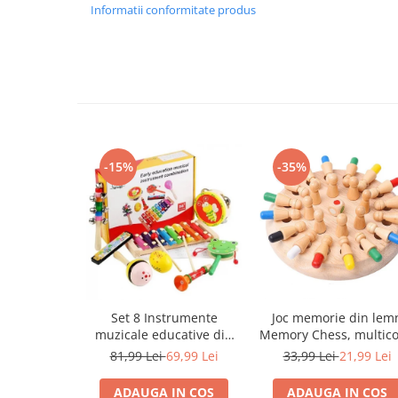
Informatii conformitate produs
-15%
-35%
Set 8 Instrumente
Joc memorie din lem
muzicale educative din
Memory Chess, multico
lemn, multicolor
81,99 Lei
69,99 Lei
33,99 Lei
21,99 Lei
ADAUGA IN COS
ADAUGA IN COS