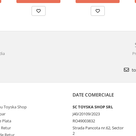
dia
Pr
to
DATE COMERCIALE
u Toyska Shop
SC TOYSKA SHOP SRL
par
J40/20109/2023
 Plata
RO49003832
e Retur
Strada Pancota nr.62, Sector
2
de Retur