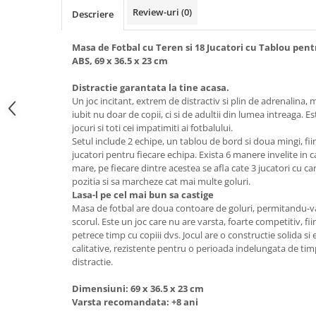
Review-uri
(0)
Descriere
Masa de Fotbal cu Teren si 18 Jucatori cu Tablou pent
ABS, 69 x 36.5 x 23 cm
Distractie garantata la tine acasa.
Un joc incitant, extrem de distractiv si plin de adrenalina, 
iubit nu doar de copii, ci si de adultii din lumea intreaga. E
jocuri si toti cei impatimiti ai fotbalului.
Setul include 2 echipe, un tablou de bord si doua mingi, fii
jucatori pentru fiecare echipa. Exista 6 manere invelite in
mare, pe fiecare dintre acestea se afla cate 3 jucatori cu c
pozitia si sa marcheze cat mai multe goluri.
Lasa-l pe cel mai bun sa castige
Masa de fotbal are doua contoare de goluri, permitandu-va 
scorul. Este un joc care nu are varsta, foarte competitiv, f
petrece timp cu copiii dvs. Jocul are o constructie solida si 
calitative, rezistente pentru o perioada indelungata de ti
distractie.
Dimensiuni: 69 x 36.5 x 23 cm
Varsta recomandata: +8 ani