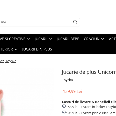
VE SI CREATIVE
JUCARII
JUCARII BEBE
CRACIUN
ART
XTERIOR
JUCARII DIN PLUS
Roz, Toyska
Jucarie de plus Unicor
Toyska
139,99 Lei
Costuri de livrare & Beneficii cli
15.99 lei - Livrare in locker Eas
19.99 lei - Livrare prin curier Sa