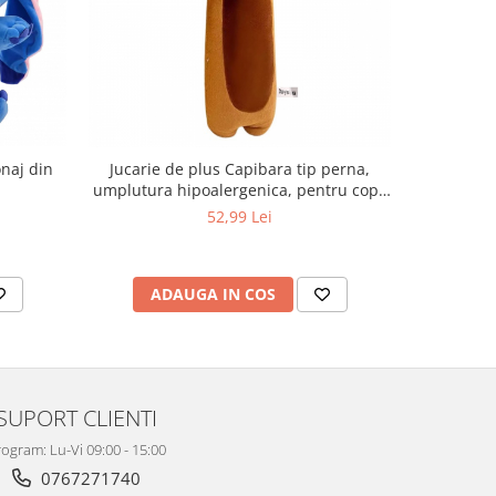
onaj din
Jucarie de plus Capibara tip perna,
Mascota 
umplutura hipoalergenica, pentru copii
si adulti, 70 cm, maro
52,99 Lei
ADAUGA IN COS
AD
SUPORT CLIENTI
ogram: Lu-Vi 09:00 - 15:00
0767271740