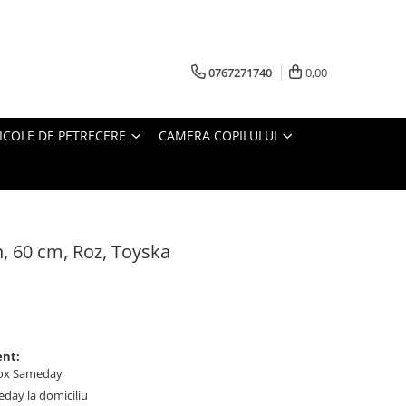
0767271740
0,00
ICOLE DE PETRECERE
CAMERA COPILULUI
n, 60 cm, Roz, Toyska
ent:
ybox Sameday
meday la domiciliu