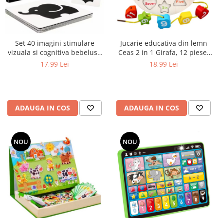
Set 40 imagini stimulare
Jucarie educativa din lemn
vizuala si cognitiva bebelusi,
Ceas 2 in 1 Girafa, 12 piese,
carduri alb-negru, 0-3 luni
multicolor
17,99 Lei
18,99 Lei
ADAUGA IN COS
ADAUGA IN COS
NOU
NOU