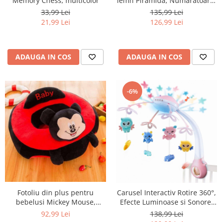
Memory Chess, multicolor
lemn Piramida, Numaratoare,
multicolor
33,99 Lei
135,99 Lei
21,99 Lei
126,99 Lei
ADAUGA IN COS
ADAUGA IN COS
-6%
Fotoliu din plus pentru
Carusel Interactiv Rotire 360°,
bebelusi Mickey Mouse,
Efecte Luminoase si Sonore,
negru/rosu
500 Melodii, Roz
92,99 Lei
138,99 Lei