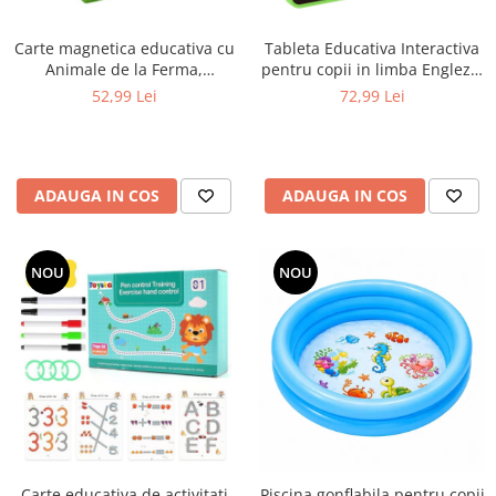
Carte magnetica educativa cu
Tableta Educativa Interactiva
Animale de la Ferma,
pentru copii in limba Engleza,
multicolor
Franceza si Spaniola, verde
52,99 Lei
72,99 Lei
ADAUGA IN COS
ADAUGA IN COS
NOU
NOU
Carte educativa de activitati
Piscina gonflabila pentru copii