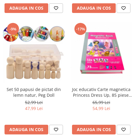
ADAUGA IN COS
ADAUGA IN COS
-9%
-17%
Set 50 papusi de pictat din
Joc educativ Carte magnetica
lemn natur, Peg Doll
Princess Dress Up, 85 piese,
roz
52,99 Lei
65,99 Lei
47,99 Lei
54,99 Lei
ADAUGA IN COS
ADAUGA IN COS