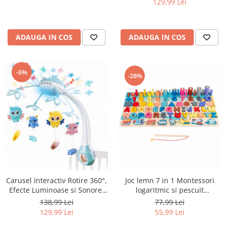
129,99 Lei
ADAUGA IN COS
ADAUGA IN COS
-6%
-28%
Carusel Interactiv Rotire 360°,
Joc lemn 7 in 1 Montessori
Efecte Luminoase si Sonore,
logaritmic si pescuit
500 Melodii, Albastru
magnetic, multicolor
138,99 Lei
77,99 Lei
129,99 Lei
55,99 Lei