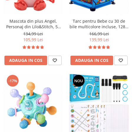
Mascota din plus Angel,
Tarc pentru Bebe cu 30 de
Personaj din Lilo&Stitch, 50
bile multicolore incluse, 128 x
cm
113 x 65 cm, albastru
134,99 Lei
166,99 Lei
105,99 Lei
139,99 Lei
ADAUGA IN COS
ADAUGA IN COS
-17%
NOU