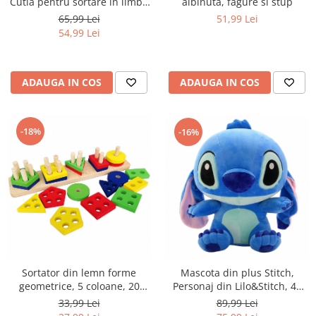
Cutia pentru sortare in limba
albinuta, fagure si stup
Romana si Engleza, 90 de
65,99 Lei
51,99 Lei
piese
54,99 Lei
ADAUGA IN COS
ADAUGA IN COS
-18%
-16%
Sortator din lemn forme
Mascota din plus Stitch,
geometrice, 5 coloane, 20
Personaj din Lilo&Stitch, 40
piese, 29 cm, multicolor
cm
33,99 Lei
89,99 Lei