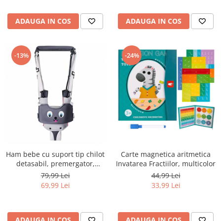
ADAUGA IN COS
ADAUGA IN COS
-13%
-24%
Ham bebe cu suport tip chilot
Carte magnetica aritmetica
detasabil, premergator,
Invatarea Fractiilor, multicolor
asistare mers, bumbac, gri
79,99 Lei
44,99 Lei
69,99 Lei
33,99 Lei
ADAUGA IN COS
ADAUGA IN COS