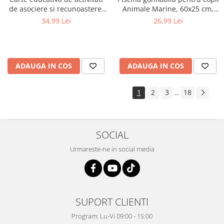
de asociere si recunoastere,
Animale Marine, 60x25 cm,
reutilizabila, Leu, 64 pagini
albastru
34,99 Lei
26,99 Lei
ADAUGA IN COS
ADAUGA IN COS
1
2
3
18
...
SOCIAL
Urmareste-ne in social media
SUPORT CLIENTI
Program: Lu-Vi 09:00 - 15:00