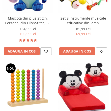
Mascota din plus Stitch,
Set 8 Instrumente muzicale
Personaj din Lilo&Stitch, 50
educative din lemn,
cm
multicolor
134,99 Lei
81,99 Lei
105,99 Lei
69,99 Lei
ADAUGA IN COS
ADAUGA IN COS
NOU