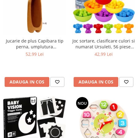
Jucarie de plus Capibara tip
Joc sortare, clasificare culori si
perna, umplutura
numarat Ursuleti, 56 piese,
hipoalergenica, pentru copii
multicolor
52,99 Lei
42,99 Lei
si adulti, 70 cm, maro
ADAUGA IN COS
ADAUGA IN COS
NOU