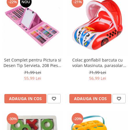
-22%
NOU
-21%
Set Complet pentru Pictura si
Colac gonflabil barcuta cu
Desen Tip Servieta, 208 Piese,
volan Masinuta, parasolar
3-12 Ani, Roz
detasabil si suport pentru
71,99 Lei
71,99 Lei
copii, rosu
55,99 Lei
56,99 Lei
ADAUGA IN COS
ADAUGA IN COS
-30%
-20%