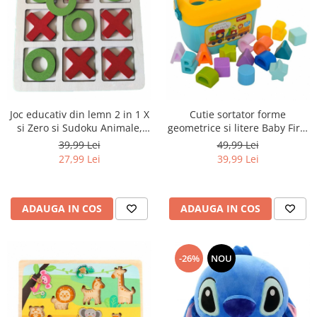
Joc educativ din lemn 2 in 1 X
Cutie sortator forme
si Zero si Sudoku Animale,
geometrice si litere Baby First
multicolor
Blocks, 16 piese, multicolor
39,99 Lei
49,99 Lei
27,99 Lei
39,99 Lei
ADAUGA IN COS
ADAUGA IN COS
-26%
NOU