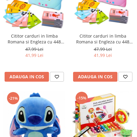
Numaratori si alfabetare
Tablite educative
Cititor carduri in limba
Cititor carduri in limba
Romana si Engleza cu 448
Romana si Engleza cu 448
cuvinte, 224 imagini,
cuvinte, 224 imagini,
47,99 Lei
47,99 Lei
dezvoltare vocabular, roz
dezvoltare vocabular, albastru
41,99 Lei
41,99 Lei
ADAUGA IN COS
ADAUGA IN COS
-15%
-21%