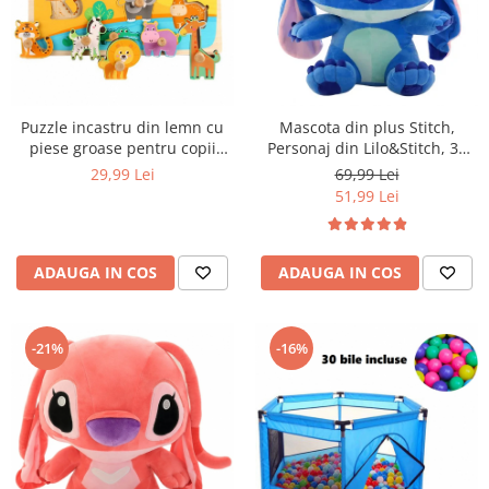
Puzzle incastru din lemn cu
Mascota din plus Stitch,
piese groase pentru copii
Personaj din Lilo&Stitch, 30
Animale din Savana, 9 piese,
cm
29,99 Lei
69,99 Lei
multicolor
51,99 Lei
ADAUGA IN COS
ADAUGA IN COS
-21%
-16%