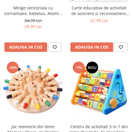
Minge senzoriala cu
Carte educativa de activitati
zornaitoare, bebelus, Atomic,
de asociere si recunoastere,
multicolor
reutilizabila, Pinguin, 64
34,99 Lei
41,99 Lei
pagini
28,99 Lei
ADAUGA IN COS
ADAUGA IN COS
-35%
-7%
NOU
Joc memorie din lemn
Centru de activitati 5 in 1 din