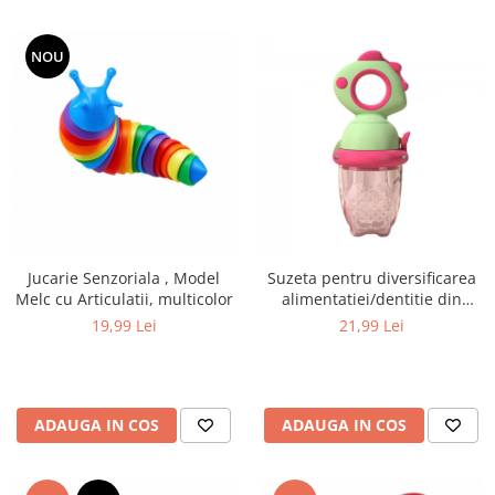
NOU
Jucarie Senzoriala , Model
Suzeta pentru diversificarea
Melc cu Articulatii, multicolor
alimentatiei/dentitie din
silicon pentru fructe si piure
19,99 Lei
21,99 Lei
proaspat, Verde/Fucsia
ADAUGA IN COS
ADAUGA IN COS