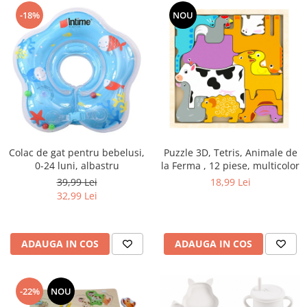
-18%
NOU
Colac de gat pentru bebelusi,
Puzzle 3D, Tetris, Animale de
0-24 luni, albastru
la Ferma , 12 piese, multicolor
39,99 Lei
18,99 Lei
32,99 Lei
ADAUGA IN COS
ADAUGA IN COS
-22%
NOU