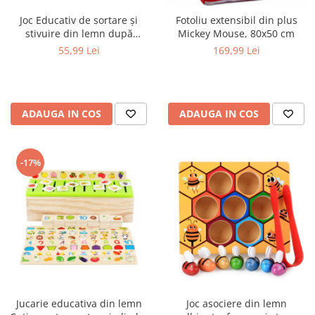
Joc Educativ de sortare și
Fotoliu extensibil din plus
stivuire din lemn după
Mickey Mouse, 80x50 cm
culoare, multicolor
55,99 Lei
169,99 Lei
ADAUGA IN COS
ADAUGA IN COS
-17%
Jucarie educativa din lemn
Joc asociere din lemn