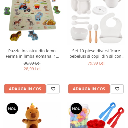
Puzzle incastru din lemn
Set 10 piese diversificare
Ferma in limba Romana, 12
bebelusi si copii din silicon,
piese, multicolor
baveta, farfurie
36,99 Lei
79,99 Lei
compartimentata, bol,
28,99 Lei
tacamuri, cana, fara alergeni,
alb
ADAUGA IN COS
ADAUGA IN COS
NOU
NOU