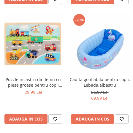
-20%
Puzzle incastru din lemn cu
Cadita gonflabila pentru copii,
piese groase pentru copii
Lebada,albastru
Vehicule, 9 piese, multicolor
29,99 Lei
86,99 Lei
69,99 Lei
ADAUGA IN COS
ADAUGA IN COS