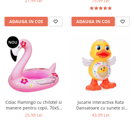
27,99 Lei
75,99 Lei
ADAUGA IN COS
ADAUGA IN COS
NOU
Colac Flamingo cu chilotel si
Jucarie interactiva Rata
manere pentru copii, 70x55
Dansatoare cu sunete si
cm, roz
lumini, 19 cm, multicolor
25,99 Lei
43,99 Lei