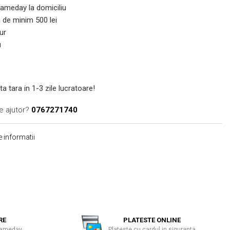
 Sameday la domiciliu
de minim 500 lei
ur
u
ta tara in 1-3 zile lucratoare!
e ajutor?
0767271740
 informatii
RE
PLATESTE ONLINE
 Sameday
Plateste cu cardul in siguranta