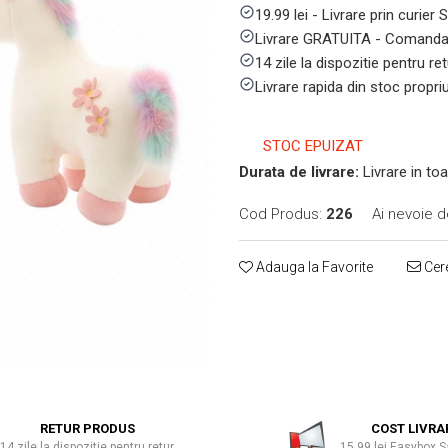
19.99 lei - Livrare prin curier
Livrare GRATUITA - Comanda 
14 zile la dispozitie pentru ret
Livrare rapida din stoc propri
STOC EPUIZAT
Durata de livrare:
Livrare in toa
Cod Produs:
226
Ai nevoie d
Adauga la Favorite
Cere
RETUR PRODUS
COST LIVRA
14 zile la dispozitie pentru retur
15.99 lei Easybox