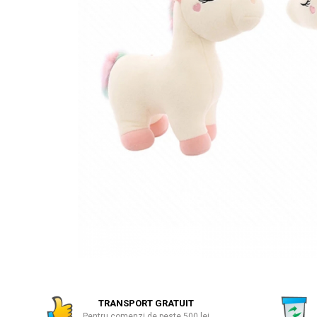
Numaratori si alfabetare
Tablite educative
TRANSPORT GRATUIT
Pentru comenzi de peste 500 lei