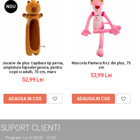
NOU
Jucarie de plus Capibara tip perna,
Mascota Pantera Roz din plus, 75
umplutura hipoalergenica, pentru
cm
copii si adulti, 70 cm, maro
53,99 Lei
52,99 Lei
ADAUGA IN COS
ADAUGA IN COS
SUPORT CLIENTI
Program: Lu-Vi 09:00 - 15:00