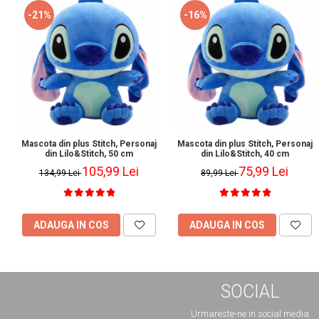
-21%
-16%
Mascota din plus Stitch, Personaj
Mascota din plus Stitch, Personaj
din Lilo&Stitch, 50 cm
din Lilo&Stitch, 40 cm
105,99 Lei
75,99 Lei
134,99 Lei
89,99 Lei
ADAUGA IN COS
ADAUGA IN COS
SOCIAL
Urmareste-ne in social media