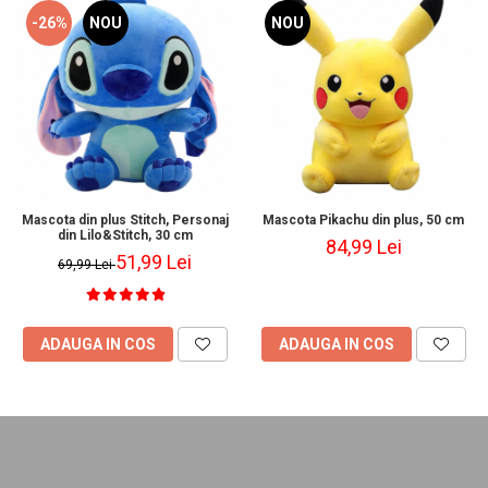
-26%
NOU
NOU
Mascota din plus Stitch, Personaj
Mascota Pikachu din plus, 50 cm
din Lilo&Stitch, 30 cm
84,99 Lei
51,99 Lei
69,99 Lei
ADAUGA IN COS
ADAUGA IN COS